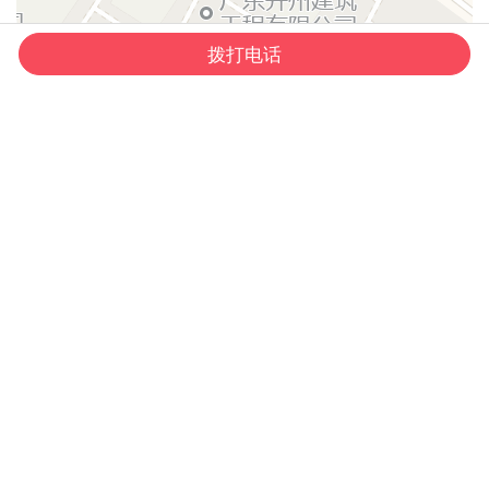
拨打电话
首页
电话
QQ
微信
+
−
50 米
© 2026 AutoNavi
- GS(2019)6379号
深圳市强禾科技有限公司
客服电话：0755-84553499
电子邮箱：info@qh-tek.com
QQ：2962219861（李先生）2766890734（李小
姐）
手机号：18028750021（胡先生）
广东省深圳市龙华区观湖街道鹭湖社区观盛五路6号
科姆龙科技园C栋806